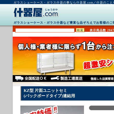
ガラスショーケース・ガラス什器の事なら什器屋.com／什器のこ
ガラスショーケース・ガラス什器など豊富な品ぞろえでお客様のご
表示商品数 2047
KZ型 片面ユニットセミ
(バックボードタイプ)連結用