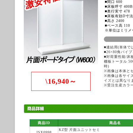
■間口 600
■床板呼寸 400B
■奥行実寸 478
■床板有効D寸法 
■高さ 2400
■ベース高 110
※単位はミリメ
■連結用(単体で
■26×80角パ
■対荷重性能/床板
棚板トータル 500
時)
※画像は本体と
※画像は各サイ
\16,940～
イズとは異なり
※受注生産カラ
商品ID
商品名
KZ型 片面ユニットセミ
JSX0998