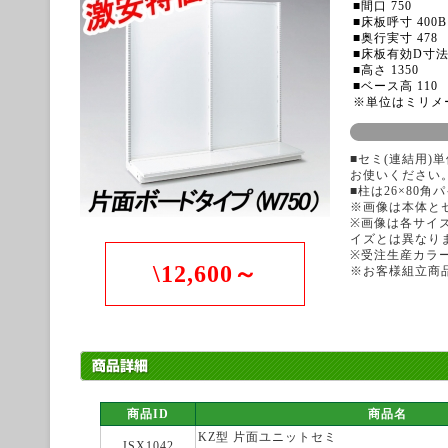
■間口 750
■床板呼寸 400B
■奥行実寸 478
■床板有効D寸法 
■高さ 1350
■ベース高 110
※単位はミリメ
■セミ(連結用)
お使いください
■柱は26×80
※画像は本体と
※画像は各サイ
イズとは異なり
※受注生産カラ
\12,600～
※お客様組立商
商品ID
商品名
KZ型 片面ユニットセミ
JSX1042