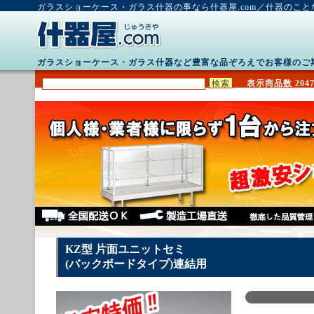
ガラスショーケース・ガラス什器の事なら什器屋.com／什器のこ
ガラスショーケース・ガラス什器など豊富な品ぞろえでお客様のご
表示商品数 2047
KZ型 片面ユニットセミ
(バックボードタイプ)連結用