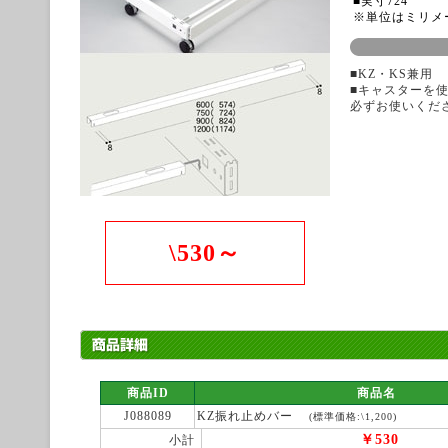
■実寸724
※単位はミリメ
■KZ・KS兼用
■キャスターを
必ずお使いくだ
\530～
商品ID
商品名
J088089
KZ振れ止めバー
(標準価格:\1,200)
￥530
小計