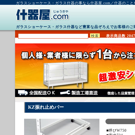
ガラスショーケース・ガラス什器の事なら什器屋.com／什器のこ
ガラスショーケース・ガラス什器など豊富な品ぞろえでお客様のご
表示商品数 2047
KZ振れ止めバー
■呼びW750